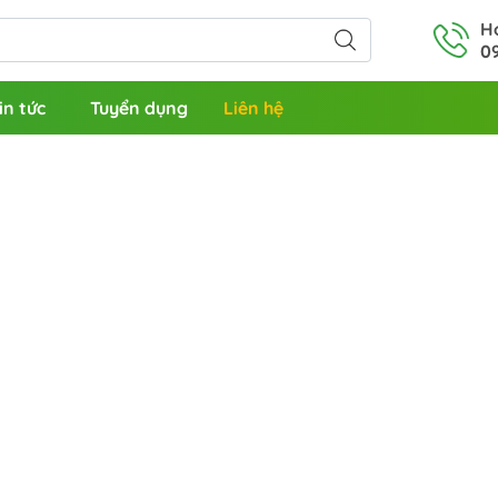
Ho
09
in tức
Tuyển dụng
Liên hệ
tắm nóng lạnh
Vòi lavabo 1 lỗ nóng lạnh
iền sen
Vòi lavabo 2 lỗ
tắm đơn
Vòi âm bàn đá
Vòi đơn
ửa bát cắm tường
Bồn tắm đặt sàn
ửa bát cắm chậu
Bồn tắm massage
ửa bát đơn
Bồn xây