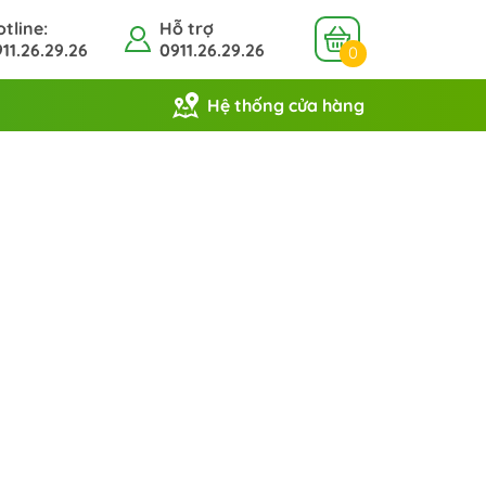
tline:
Hỗ trợ
11.26.29.26
0911.26.29.26
0
Hệ thống cửa hàng
Vòi rửa bát cắm tường
Vòi rửa bát cắm chậu
Vòi rửa bát đơn
Chậu inox
Tiểu nam
van tiểu