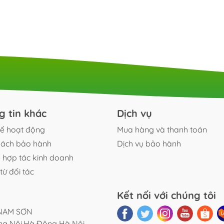
inox
Cabin
Sen bồn
g tin khác
Dịch vụ
ế hoạt động
Mua hàng và thanh toán
sách bảo hành
Dịch vụ bảo hành
ệ hợp tác kinh doanh
từ đối tác
Kết nối với chúng tôi
NAM SƠN
ơng Nội,Hà Đông Hà Nội