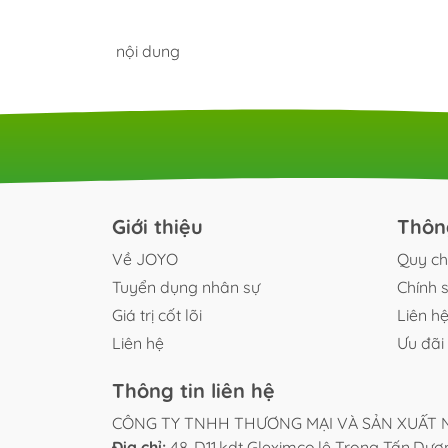
Bidet
Chậu 
nội dung
Giới thiệu
Thôn
Về JOYO
Quy ch
Tuyển dụng nhân sự
Chính 
Giá trị cốt lõi
Liên h
Liên hệ
Ưu đãi 
Thông tin liên hệ
CÔNG TY TNHH THƯƠNG MẠI VÀ SẢN XUẤT 
Địa chỉ:
48-D11,kdt Gleximco,lê Trọng Tấn,Dư