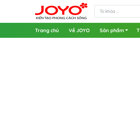
Trang chủ
Về JOYO
Sản phẩm
T
Sen cây mưa
Sen 
Sen âm tường trần
Vòi l
Sen 
Bồn cầu liền khối
Vòi r
Bồn cầu thông minh
Vòi r
Bồn cầu treo tường
Vòi r